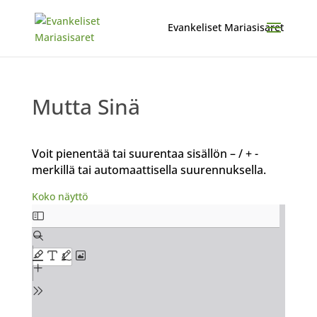
Mutta Sinä
Voit pienentää tai suurentaa sisällön – / + -
merkillä tai automaattisella suurennuksella.
Koko näyttö
Skip
to
PDF
content