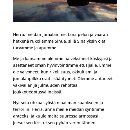
Herra, meidän Jumalamme, tänä pelon ja vaaran
hetkenä rukoilemme Sinua, sillä Sinä yksin olet
turvamme ja apumme.
Me ja kansamme olemme halveksineet käskyjäsi ja
asettaneet oman hyvinvointimme etusijalle. Emme
ole valvoneet, kun rikollisuus, okkultismi ja
jumalanpilkka ovat lisääntyneet. Olemme antaneet
väkivallan ja julmuuden rehottaa
joukkotiedotusvälineissä.
Nyt sota uhkaa syöstä maailman kaaokseen ja
terroriin. Herra, anna meille meidän syntimme
anteeksi ja kuule meitä suuressa armossasi
Jeesuksen Kristuksen pyhän veren tähden.