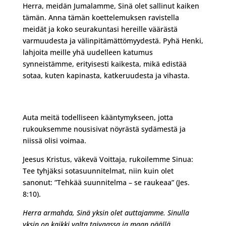
Herra, meidän Jumalamme, Sinä olet sallinut kaiken
tämän. Anna tämän koettelemuksen ravistella
meidät ja koko seurakuntasi hereille väärästä
varmuudesta ja välinpitämättömyydestä. Pyhä Henki,
lahjoita meille yhä uudelleen katumus
synneistämme, erityisesti kaikesta, mikä edistää
sotaa, kuten kapinasta, katkeruudesta ja vihasta.
Auta meitä todelliseen kääntymykseen, jotta
rukouksemme nousisivat nöyrästä sydämestä ja
niissä olisi voimaa.
Jeesus Kristus, väkevä Voittaja, rukoilemme Sinua:
Tee tyhjäksi sotasuunnitelmat, niin kuin olet
sanonut: ”Tehkää suunnitelma – se raukeaa” (Jes.
8:10).
Herra armahda,
Sinä
yksin o
let
auttajamme.
Si
nulla
yksin on kaikki
valta taivaassa ja maan päällä.