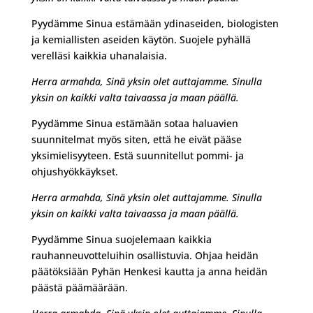
Pyydämme Sinua estämään ydinaseiden, biologisten
ja kemiallisten aseiden käytön. Suojele pyhällä
verelläsi kaikkia uhanalaisia.
Herra armahda,
Sinä
yksin o
let
auttajamme.
Si
nulla
yksin on kaikki
valta taivaassa ja maan päällä.
Pyydämme Sinua estämään sotaa haluavien
suunnitelmat myös siten, että he eivät pääse
yksimielisyyteen. Estä suunnitellut pommi- ja
ohjushyökkäykset.
Herra armahda,
Sinä
yksin o
let
auttajamme.
Si
nulla
yksin on kaikki
valta taivaassa ja maan päällä.
Pyydämme Sinua suojelemaan kaikkia
rauhanneuvotteluihin osallistuvia. Ohjaa heidän
päätöksiään Pyhän Henkesi kautta ja anna heidän
päästä päämäärään.