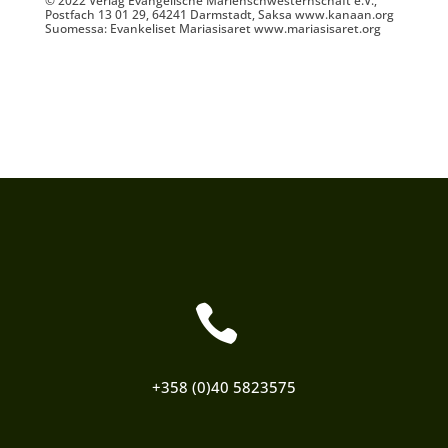
© 2022 Verlag Evangelische Marienschwesternschaft e.V.,
Postfach 13 01 29, 64241 Darmstadt, Saksa
www.kanaan.org
Suomessa: Evankeliset Mariasisaret www.mariasisaret.org

+358 (0)40 5823575