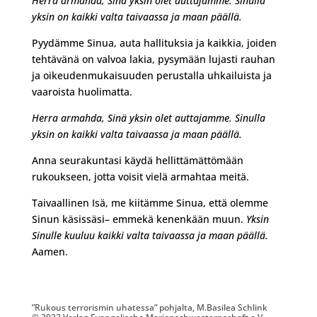
Herra armahda,
Sinä
yksin o
let
auttajamme.
Si
nulla
yksin on kaikki
valta taivaassa ja maan päällä.
Pyydämme Sinua, auta hallituksia ja kaikkia, joiden
tehtävänä on valvoa lakia, pysymään lujasti rauhan
ja oikeudenmukaisuuden perustalla uhkailuista ja
vaaroista huolimatta.
Herra armahda,
Sinä
yksin o
let
auttajamme.
Si
nulla
yksin on kaikki
valta taivaassa ja maan päällä.
Anna seurakuntasi käydä hellittämättömään
rukoukseen, jotta voisit vielä armahtaa meitä.
Taivaallinen Isä, me kiitämme Sinua, että olemme
Sinun käsissäsi– emmekä kenenkään muun.
Yksin
Sinulle kuuluu kaikki valta taivaassa ja maan päällä.
Aamen.
”Rukous terrorismin uhatessa” pohjalta, M.Basilea Schlink