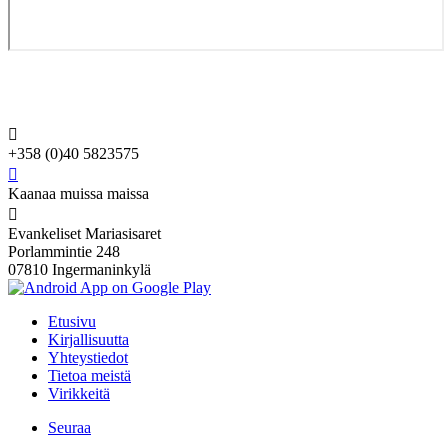

+358 (0)40 5823575

Kaanaa muissa maissa

Evankeliset Mariasisaret
Porlammintie 248
07810 Ingermaninkylä
Etusivu
Kirjallisuutta
Yhteystiedot
Tietoa meistä
Virikkeitä
Seuraa