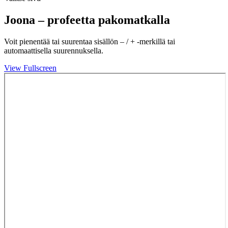
Joona – profeetta pakomatkalla
Voit pienentää tai suurentaa sisällön – / + -merkillä tai
automaattisella suurennuksella.
View Fullscreen
Skip
to
PDF
content