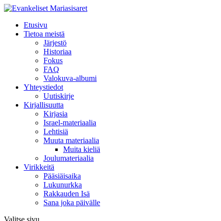
Etusivu
Tietoa meistä
Järjestö
Historiaa
Fokus
FAQ
Valokuva-albumi
Yhteystiedot
Uutiskirje
Kirjallisuutta
Kirjasia
Israel-materiaalia
Lehtisiä
Muuta materiaalia
Muita kieliä
Joulumateriaalia
Virikkeitä
Pääsiäisaika
Lukunurkka
Rakkauden Isä
Sana joka päivälle
Valitse sivu