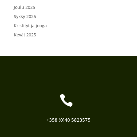
Joulu 2025
Syksy 2025
Kristityt ja jooga
Kevät 2025

+358 (0)40 5823575